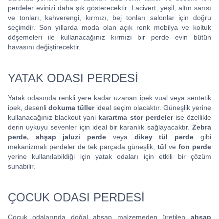
perdeler evinizi daha şık gösterecektir. Lacivert, yeşil, altın sarısı
ve tonları, kahverengi, kırmızı, bej tonları salonlar için doğru
seçimdir. Son yıllarda moda olan açık renk mobilya ve koltuk
döşemeleri ile kullanacağınız kırmızı bir perde evin bütün
havasını değiştirecektir.
YATAK ODASI PERDESİ
Yatak odasında renkli yere kadar uzanan ipek vual veya sentetik
ipek, desenli
dokuma tüller
ideal seçim olacaktır. Güneşlik yerine
kullanacağınız blackout yani
karartma stor perdeler
ise özellikle
derin uykuyu sevenler için ideal bir karanlık sağlayacaktır.
Zebra
perde, ahşap jaluzi perde
veya
dikey tül perde
gibi
mekanizmalı perdeler de tek parçada güneşlik,
tül
ve
fon perde
yerine kullanılabildiği için yatak odaları için etkili bir çözüm
sunabilir.
ÇOCUK ODASI PERDESİ
Çocuk odalarında doğal ahşap malzemeden üretilen
ahşap