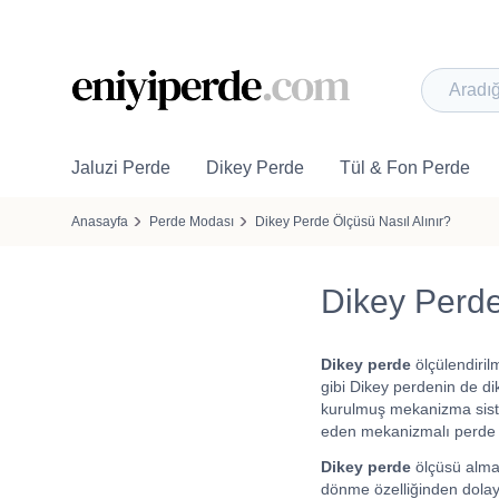
Jaluzi Perde
Dikey Perde
Tül & Fon Perde
Anasayfa
Perde Modası
Dikey Perde Ölçüsü Nasıl Alınır?
Dikey Perde
Dikey perde
ölçülendiril
gibi Dikey perdenin de dik
kurulmuş mekanizma siste
eden mekanizmalı perde ç
Dikey perde
ölçüsü almad
dönme özelliğinden dolayı