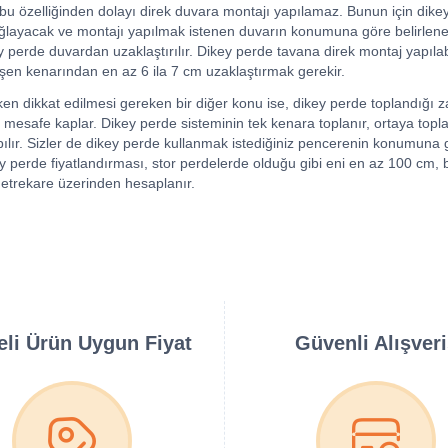
 bu özelliğinden dolayı direk duvara montajı yapılamaz. Bunun için dike
ğlayacak ve montajı yapılmak istenen duvarın konumuna göre belirlenec
ey perde duvardan uzaklaştırılır. Dikey perde tavana direk montaj yapılab
eşen kenarından en az 6 ila 7 cm uzaklaştırmak gerekir.
ken dikkat edilmesi gereken bir diğer konu ise, dikey perde toplandığı 
ir mesafe kaplar. Dikey perde sisteminin tek kenara toplanır, ortaya topl
apılır. Sizler de dikey perde kullanmak istediğiniz pencerenin konumuna 
Dikey perde fiyatlandırması, stor perdelerde olduğu gibi eni en az 100 cm,
etrekare üzerinden hesaplanır.
teli Ürün Uygun Fiyat
Güvenli Alışver