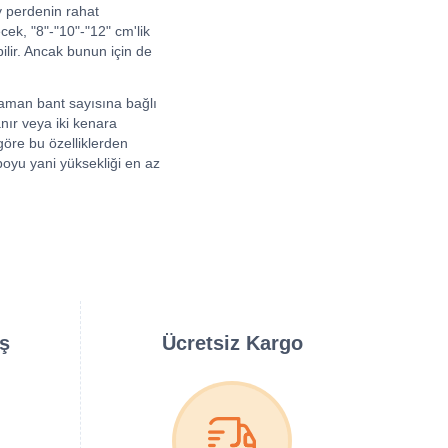
y perdenin rahat
ek, "8"-"10"-"12" cm'lik
ilir. Ancak bunun için de
zaman bant sayısına bağlı
anır veya iki kenara
göre bu özelliklerden
 boyu yani yüksekliği en az
iş
Ücretsiz Kargo