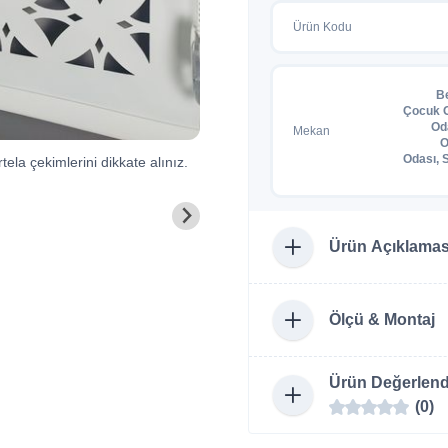
Ürün Kodu
B
Çocuk O
Od
Mekan
O
Odası, 
tela çekimlerini dikkate alınız.
Ürün Açıklamas
Ölçü & Montaj
Ürün Değerlend
(0)