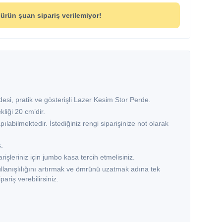
ürün şuan sipariş verilemiyor!
esi, pratik ve gösterişli Lazer Kesim Stor Perde.
liği 20 cm’dir.
pılabilmektedir. İstediğiniz rengi siparişinize not olarak
.
işleriniz için jumbo kasa tercih etmelisiniz.
ullanışlılığını artırmak ve ömrünü uzatmak adına tek
pariş verebilirsiniz.