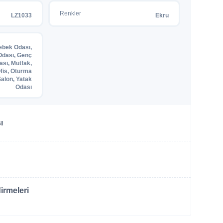
Renkler
LZ1033
Ekru
ebek Odası,
dası, Genç
ası, Mutfak,
fis, Oturma
Salon, Yatak
Odası
ı
irmeleri