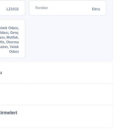
Renkler
LZ1032
Ekru
ebek Odası,
dası, Genç
ası, Mutfak,
fis, Oturma
Salon, Yatak
Odası
ı
irmeleri