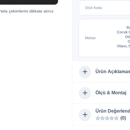
Ürün Kodu
tela çekimlerini dikkate alınız.
B
Çocuk O
Od
Mekan
O
Odası, 
Ürün Açıklamas
Ölçü & Montaj
Ürün Değerlend
(0)