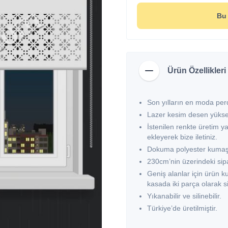
Bu 
Ürün Özellikleri
Son yılların en moda perd
Lazer kesim desen yüksek
İstenilen renkte üretim ya
ekleyerek bize iletiniz.
Dokuma polyester kumaş
230cm’nin üzerindeki sipar
Geniş alanlar için ürün k
kasada iki parça olarak si
Yıkanabilir ve silinebilir.
Türkiye’de üretilmiştir.