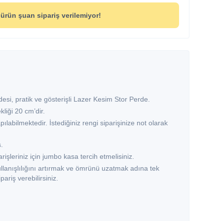
ürün şuan sipariş verilemiyor!
esi, pratik ve gösterişli Lazer Kesim Stor Perde.
liği 20 cm’dir.
pılabilmektedir. İstediğiniz rengi siparişinize not olarak
.
işleriniz için jumbo kasa tercih etmelisiniz.
ullanışlılığını artırmak ve ömrünü uzatmak adına tek
pariş verebilirsiniz.