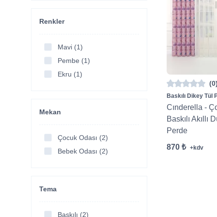
Renkler
Mavi (1)
Pembe (1)
Ekru (1)
(0
Baskılı Dikey Tül 
Cınderella - 
Mekan
Baskılı Akıllı 
Perde
Çocuk Odası (2)
870 ₺
+kdv
Bebek Odası (2)
Tema
Baskılı (2)