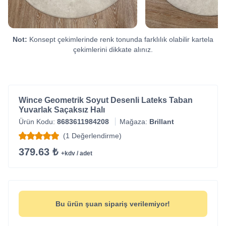
Not:
Konsept çekimlerinde renk tonunda farklılık olabilir kartela
çekimlerini dikkate alınız.
Wince Geometrik Soyut Desenli Lateks Taban
Yuvarlak Saçaksız Halı
Ürün Kodu:
8683611984208
Mağaza:
Brillant
(1 Değerlendirme)
379.63 ₺
+kdv / adet
Bu ürün şuan sipariş verilemiyor!