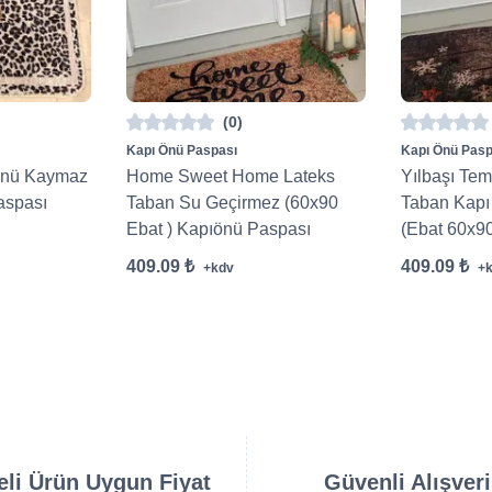
(0)
Kapı Önü Paspası
Kapı Önü Pasp
Günü Kaymaz
Home Sweet Home Lateks
Yılbaşı Te
aspası
Taban Su Geçirmez (60x90
Taban Kapı
Ebat ) Kapıönü Paspası
(Ebat 60x9
409.09 ₺
409.09 ₺
+kdv
+
teli Ürün Uygun Fiyat
Güvenli Alışver