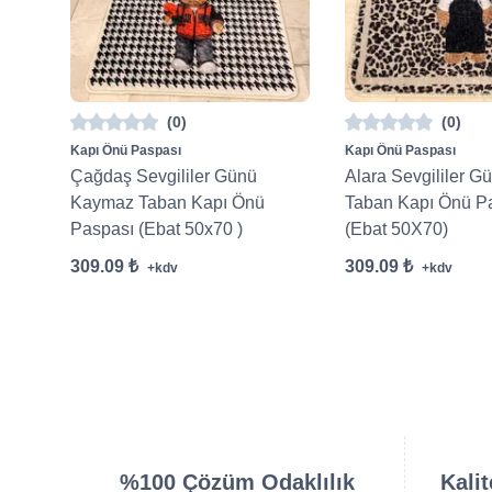
(0)
(0)
Kapı Önü Paspası
Kapı Önü Paspası
Çağdaş Sevgililer Günü
Alara Sevgililer 
Kaymaz Taban Kapı Önü
Taban Kapı Önü P
Paspası (Ebat 50x70 )
(Ebat 50X70)
309.09 ₺
309.09 ₺
+kdv
+kdv
%100 Çözüm Odaklılık
Kali