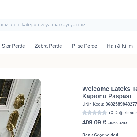
Stor Perde
Zebra Perde
Plise Perde
Halı & Kilim
Welcome Lateks Ta
Kapıönü Paspası
Ürün Kodu:
868258984827
(0 Değerlendi
409.09 ₺
+kdv / adet
Renk Seçenekleri