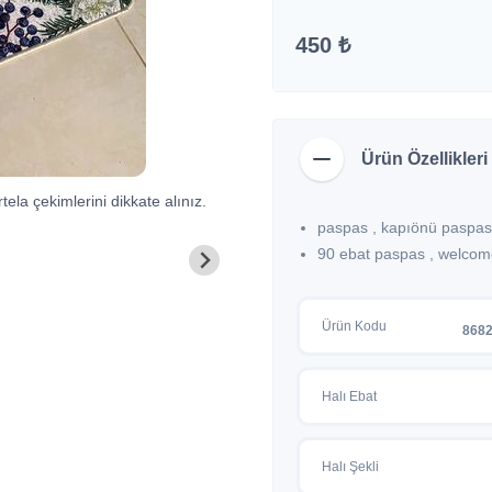
450 ₺
Ürün Özellikleri
tela çekimlerini dikkate alınız.
paspas , kapıönü paspas
90 ebat paspas , welcome 
Ürün Kodu
868
Halı Ebat
Halı Şekli