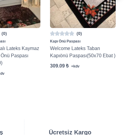
(0)
(0)
ası
Kapı Önü Paspası
Kapı 
malı Lateks Kaymaz
Welcome Lateks Taban
Wel
 Önü Paspası
Kapıönü Paspası(50x70 Ebat )
Kapı
0)
)
309.09 ₺
+kdv
309.
kdv
iş
Ücretsiz Kargo