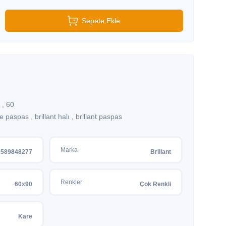
Sepete Ekle
 , 60
paspas , brillant halı , brillant paspas
Marka
2589848277
Brillant
Renkler
60x90
Çok Renkli
Kare