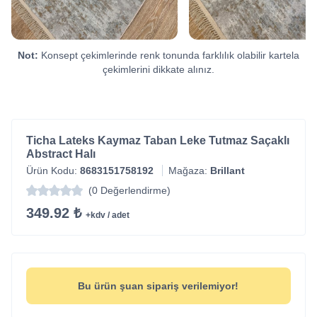
Not:
Konsept çekimlerinde renk tonunda farklılık olabilir kartela
çekimlerini dikkate alınız.
Ticha Lateks Kaymaz Taban Leke Tutmaz Saçaklı
Abstract Halı
Ürün Kodu:
8683151758192
Mağaza:
Brillant
(0 Değerlendirme)
349.92 ₺
+kdv / adet
Bu ürün şuan sipariş verilemiyor!