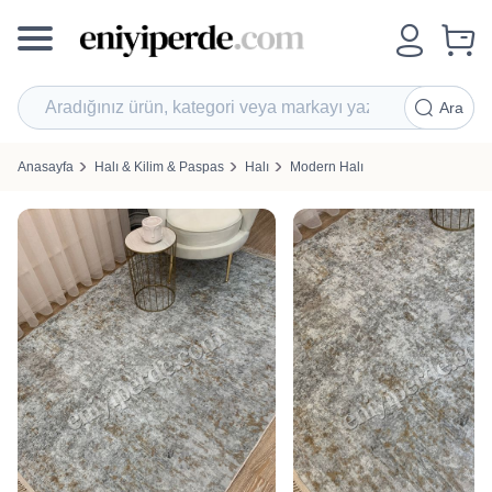
Ara
Anasayfa
Halı & Kilim & Paspas
Halı
Modern Halı