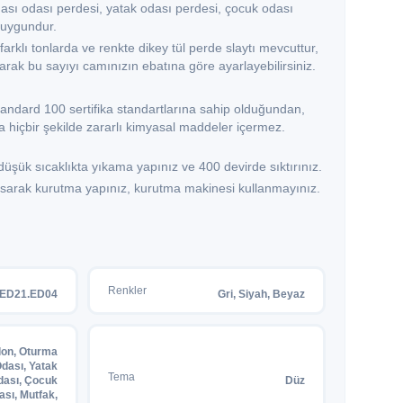
ası odası perdesi, yatak odası perdesi, çocuk odası
 uygundur.
farklı tonlarda ve renkte dikey tül perde slaytı mevcuttur,
ılarak bu sayıyı camınızın ebatına göre ayarlayebilirsiniz.
andard 100 sertifika standartlarına sahip olduğundan,
 hiçbir şekilde zararlı kimyasal maddeler içermez.
şük sıcaklıkta yıkama yapınız ve 400 devirde sıktırınız.
 asarak kurutma yapınız, kurutma makinesi kullanmayınız.
Renkler
ED21.ED04
Gri, Siyah, Beyaz
lon, Oturma
dası, Yatak
Tema
dası, Çocuk
Düz
ası, Mutfak,