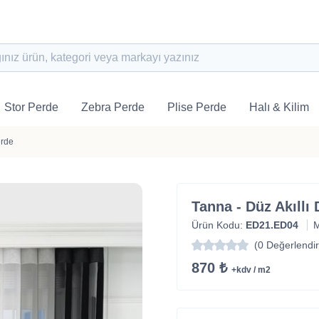
Stor Perde
Zebra Perde
Plise Perde
Halı & Kilim
erde
Tanna - Düz Akıllı
Ürün Kodu:
ED21.ED04
(0 Değerlendi
870 ₺
+kdv / m2