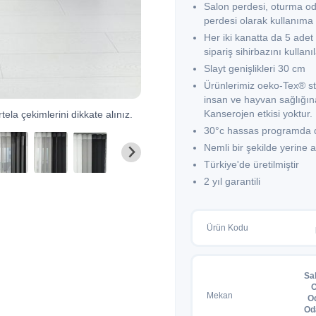
Salon perdesi, oturma od
perdesi olarak kullanıma
Her iki kanatta da 5 adet 
sipariş sihirbazını kullan
Slayt genişlikleri 30 cm
Ürünlerimiz oeko-Tex® st
insan ve hayvan sağlığına
Kanserojen etkisi yoktur.
tela çekimlerini dikkate alınız.
30°c hassas programda dü
Nemli bir şekilde yerine
Türkiye'de üretilmiştir
2 yıl garantili
Ürün Kodu
Sa
O
Mekan
O
Od