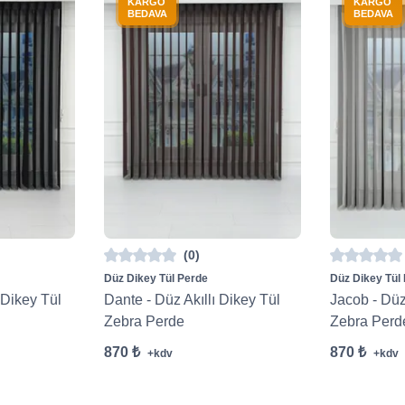
KARGO
KARGO
BEDAVA
BEDAVA
(0)
Düz Dikey Tül Perde
Düz Dikey Tül
 Dikey Tül
Dante - Düz Akıllı Dikey Tül
Jacob - Düz
Zebra Perde
Zebra Perd
870 ₺
870 ₺
+kdv
+kdv