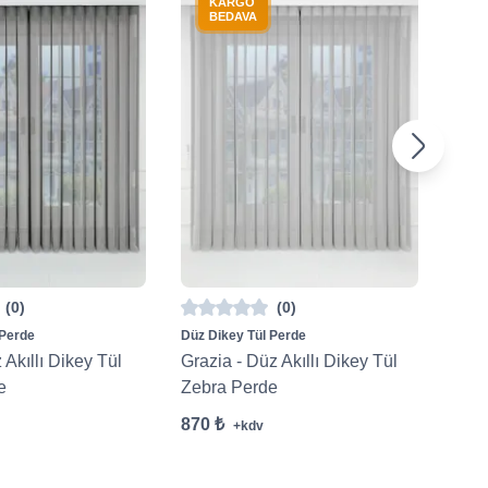
KARGO
BEDAVA
(0)
(0)
 Perde
Düz Dikey Tül Perde
Düz D
 Akıllı Dikey Tül
Grazia - Düz Akıllı Dikey Tül
Cale
e
Zebra Perde
Zeb
870 ₺
870 
+kdv