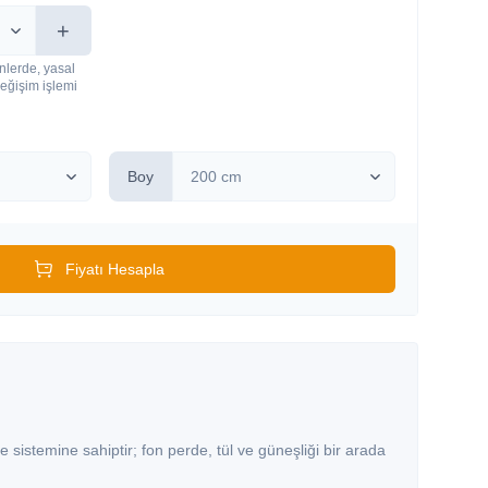
+
nlerde, yasal
eğişim işlemi
Boy
Fiyatı Hesapla
de sistemine sahiptir; fon perde, tül ve güneşliği bir arada