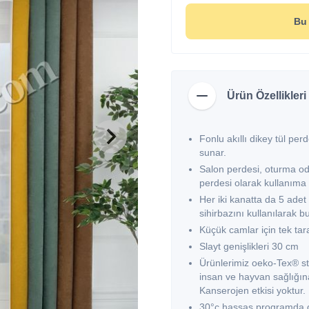
Bu 
Ürün Özellikleri
Fonlu akıllı dikey tül per
sunar.
Salon perdesi, oturma od
perdesi olarak kullanıma
Her iki kanatta da 5 adet 
sihirbazını kullanılarak b
Küçük camlar için tek tara
Slayt genişlikleri 30 cm
Ürünlerimiz oeko-Tex® st
insan ve hayvan sağlığına
Kanserojen etkisi yoktur.
30°c hassas programda dü