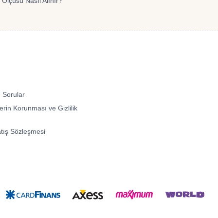
 Ölçüsü Nasıl Alınır?
 Sorular
lerin Korunması ve Gizlilik
atış Sözleşmesi