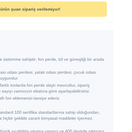
ürün şuan sipariş verilemiyor!
de sistemine sahiptir; fon perde, tül ve güneşliği bir arada
ası odası perdesi, yatak odası perdesi, çocuk odası
 uygundur.
farklı tonlarda fon perde slaytı mevcuttur, sipariş
u sayıyı camınızın ebatına göre ayarlayabilirsiniz.
flı fon eklemenizi tavsiye ederiz.
andard 100 sertifika standartlarına sahip olduğundan,
 hiçbir şekilde zararlı kimyasal maddeler içermez.
şük sıcaklıkta yıkama yapınız ve 400 devirde sıktırınız.