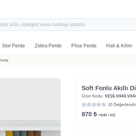
Stor Perde
Zebra Perde
Plise Perde
Halı & Kilim
Perde
Soft Fonlu Akıllı 
Ürün Kodu:
V216.V443.V34
(0 Değerlendi
870 ₺
+kdv / m2