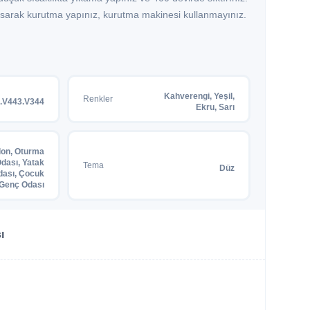
 asarak kurutma yapınız, kurutma makinesi kullanmayınız.
Kahverengi, Yeşil,
Renkler
.V443.V344
Ekru, Sarı
lon, Oturma
dası, Yatak
Tema
Düz
dası, Çocuk
 Genç Odası
ı