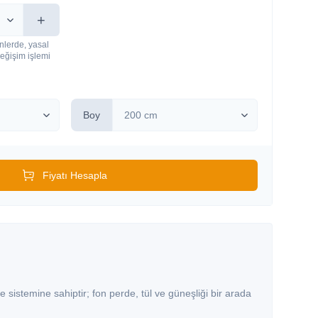
+
nlerde, yasal
eğişim işlemi
Boy
Fiyatı Hesapla
de sistemine sahiptir; fon perde, tül ve güneşliği bir arada