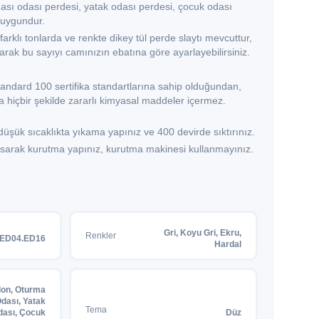
ası odası perdesi, yatak odası perdesi, çocuk odası
 uygundur.
farklı tonlarda ve renkte dikey tül perde slaytı mevcuttur,
ılarak bu sayıyı camınızın ebatına göre ayarlayebilirsiniz.
andard 100 sertifika standartlarına sahip olduğundan,
 hiçbir şekilde zararlı kimyasal maddeler içermez.
şük sıcaklıkta yıkama yapınız ve 400 devirde sıktırınız.
 asarak kurutma yapınız, kurutma makinesi kullanmayınız.
Gri, Koyu Gri, Ekru,
Renkler
.ED04.ED16
Hardal
lon, Oturma
dası, Yatak
Tema
dası, Çocuk
Düz