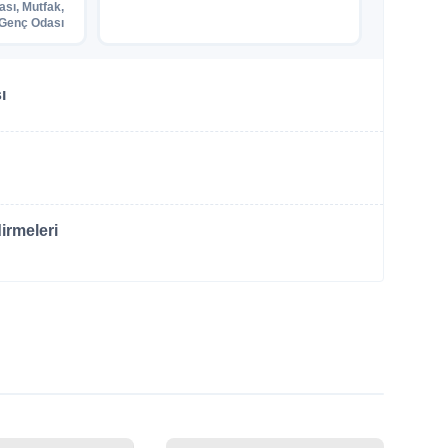
ası, Mutfak,
Genç Odası
ı
irmeleri