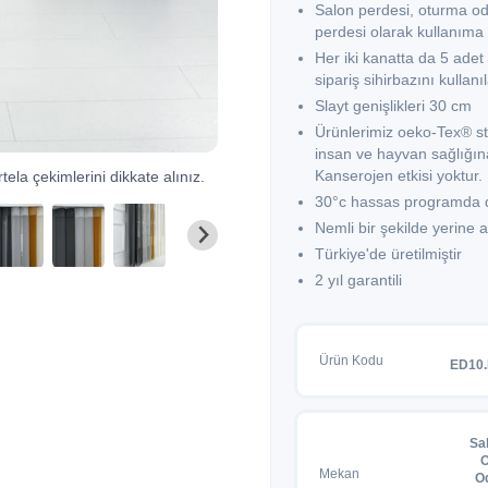
Salon perdesi, oturma od
perdesi olarak kullanıma
Her iki kanatta da 5 adet 
sipariş sihirbazını kullan
Slayt genişlikleri 30 cm
Ürünlerimiz oeko-Tex® st
insan ve hayvan sağlığına
Kanserojen etkisi yoktur.
tela çekimlerini dikkate alınız.
30°c hassas programda dü
Nemli bir şekilde yerine
Türkiye'de üretilmiştir
2 yıl garantili
Ürün Kodu
ED10
Sa
O
Mekan
O