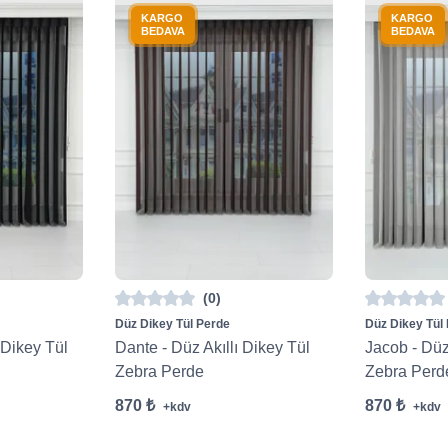
KARGO
KARGO
BEDAVA
BEDAVA
(0)
Düz Dikey Tül Perde
Düz Dikey Tül
 Dikey Tül
Dante - Düz Akıllı Dikey Tül
Jacob - Düz
Zebra Perde
Zebra Perd
870 ₺
870 ₺
+kdv
+kdv