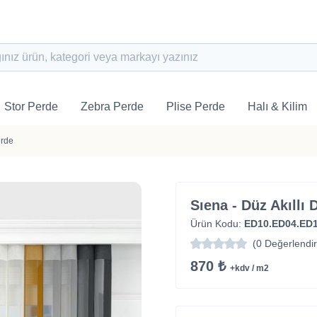
Stor Perde
Zebra Perde
Plise Perde
Halı & Kilim
erde
Sıena - Düz Akıllı
Ürün Kodu:
ED10.ED04.ED
(0 Değerlendi
870 ₺
+kdv / m2