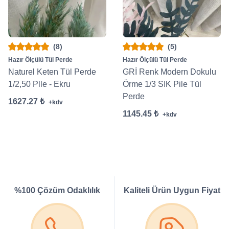
(8)
(5)
Hazır Ölçülü Tül Perde
Hazır Ölçülü Tül Perde
Naturel Keten Tül Perde
GRİ Renk Modern Dokulu
1/2,50 Plle - Ekru
Örme 1/3 SIK Pile Tül
Perde
1627.27 ₺
+kdv
1145.45 ₺
+kdv
%100 Çözüm Odaklılık
Kaliteli Ürün Uygun Fiyat