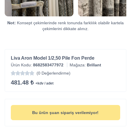
Not:
Konsept çekimlerinde renk tonunda farklılık olabilir kartela
çekimlerini dikkate alınız.
Liva Aron Model 1/2,50 Pile Fon Perde
Ürün Kodu:
8682583477972
Mağaza:
Brillant
(0 Değerlendirme)
481.48 ₺
+kdv / adet
Bu ürün şuan sipariş verilemiyor!