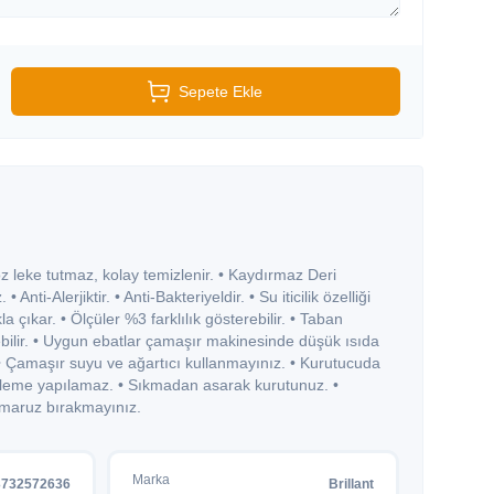
Sepete Ekle
leke tutmaz, kolay temizlenir. • Kaydırmaz Deri
Anti-Alerjiktir. • Anti-Bakteriyeldir. • Su iticilik özelliği
a çıkar. • Ölçüler %3 farklılık gösterebilir. • Taban
rebilir. • Uygun ebatlar çamaşır makinesinde düşük ısıda
 • Çamaşır suyu ve ağartıcı kullanmayınız. • Kurutucuda
zleme yapılamaz. • Sıkmadan asarak kurutunuz. •
maruz bırakmayınız.
Marka
3732572636
Brillant