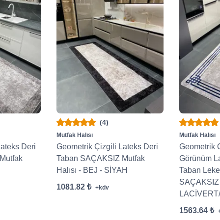
(4)
Mutfak Halısı
Mutfak Halısı
Lateks Deri
Geometrik Çizgili Lateks Deri
Geometrik G
Mutfak
Taban SAÇAKSIZ Mutfak
Görünüm L
Halısı - BEJ - SİYAH
Taban Leke
SAÇAKSIZ H
1081.82 ₺
+kdv
LACİVERT
1563.64 ₺