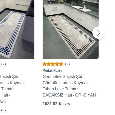
(2)
(2)
Mutfak Halısı
Mutfa
eçişli Şönil
Geometrik Geçişli Şönil
GRİ 
ateks Kaymaz
Görünüm Lateks Kaymaz
Bor
 Tutmaz
Taban Leke Tutmaz
Yoll
alı -
SAÇAKSIZ Halı - GRİ-SİYAH
872.
/GRİ
1081.82 ₺
+kdv
+kdv