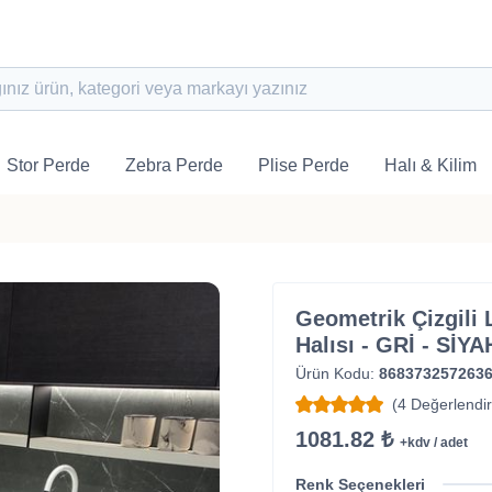
Stor Perde
Zebra Perde
Plise Perde
Halı & Kilim
Geometrik Çizgili
Halısı - GRİ - SİYA
Ürün Kodu:
868373257263
(4 Değerlendi
1081.82 ₺
+kdv / adet
Renk Seçenekleri