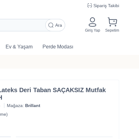
Sipariş Takibi
Ara
Giriş Yap
Sepetim
Ev & Yaşam
Perde Modası
 Lateks Deri Taban SAÇAKSIZ Mutfak
H
6
Mağaza:
Brillant
rme)