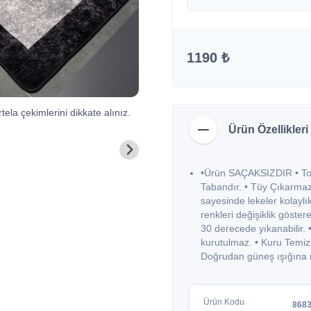
1190 ₺
tela çekimlerini dikkate alınız.
Ürün Özellikleri
•Ürün SAÇAKSIZDIR • Toz 
Tabandır. • Tüy Çıkarmaz. • 
sayesinde lekeler kolaylıkl
renkleri değişiklik göste
30 derecede yıkanabilir.
kurutulmaz. • Kuru Temi
Doğrudan güneş ışığına 
Ürün Kodu
868