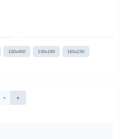
100x400
130x190
160x230
+