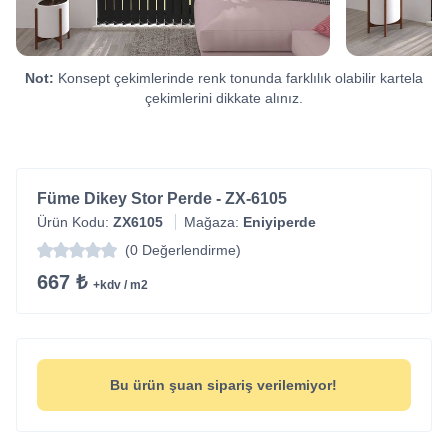
Not:
Konsept çekimlerinde renk tonunda farklılık olabilir kartela
çekimlerini dikkate alınız.
Füme Dikey Stor Perde - ZX-6105
Ürün Kodu:
ZX6105
Mağaza:
Eniyiperde
(0 Değerlendirme)
667 ₺
+kdv / m2
Bu ürün şuan sipariş verilemiyor!