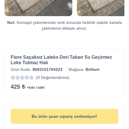
Not:
Konsept çekimlerinde renk tonunda farklılık olabilir kartela
çekimlerini dikkate alınız.
Fiore Saçaksız Lateks Deri Taban Su Geçirmez
Leke Tutmaz Halı
Ürün Kodu:
8683151764223
Mağaza:
Brillant
(0 Değerlendirme)
425 ₺
+kdv / adet
Bu ürün şuan sipariş verilemiyor!