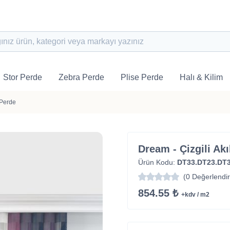
Stor Perde
Zebra Perde
Plise Perde
Halı & Kilim
 Perde
Dream - Çizgili Akı
Ürün Kodu:
DT33.DT23.DT
(0 Değerlendi
854.55 ₺
+kdv / m2