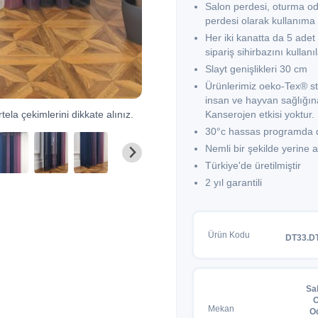
Salon perdesi, oturma od
perdesi olarak kullanıma
Her iki kanatta da 5 adet 
sipariş sihirbazını kullan
Slayt genişlikleri 30 cm
Ürünlerimiz oeko-Tex® st
insan ve hayvan sağlığına
tela çekimlerini dikkate alınız.
Kanserojen etkisi yoktur.
30°c hassas programda dü
Nemli bir şekilde yerine
Türkiye'de üretilmiştir
2 yıl garantili
Ürün Kodu
DT33.D
Sa
O
Mekan
O