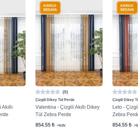
KARGO
KARGO
BEDAVA
BEDAVA
(0)
Çizgili Dikey Tül Perde
Çizgili Dikey T
 Akıllı
Valentina - Çizgili Akıllı Dikey
Leto - Çizgi
erde
Tül Zebra Perde
Zebra Perd
854.55 ₺
854.55 ₺
+kdv
+