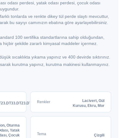
ası odası perdesi, yatak odası perdesi, çocuk odası
 uygundur.
farklı tonlarda ve renkte dikey tül perde slaytı mevcuttur,
ılarak bu sayıyı camınızın ebatına göre ayarlayebilirsiniz.
andard 100 sertifika standartlarına sahip olduğundan,
 hiçbir şekilde zararlı kimyasal maddeler içermez.
şük sıcaklıkta yıkama yapınız ve 400 devirde sıktırınız.
 asarak kurutma yapınız, kurutma makinesi kullanmayınız.
Lacivert, Gül
Renkler
T23.DT33.DT23.DT21
Kurusu, Ekru, Mor
lon, Oturma
dası, Yatak
Tema
dası, Çocuk
Çizgili