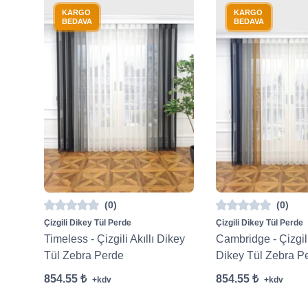
KARGO
KARGO
BEDAVA
BEDAVA
(0)
(0)
Çizgili Dikey Tül Perde
Çizgili Dikey Tül Perde
Timeless - Çizgili Akıllı Dikey
Cambridge - Çizgili
Tül Zebra Perde
Dikey Tül Zebra P
854.55 ₺
854.55 ₺
+kdv
+kdv