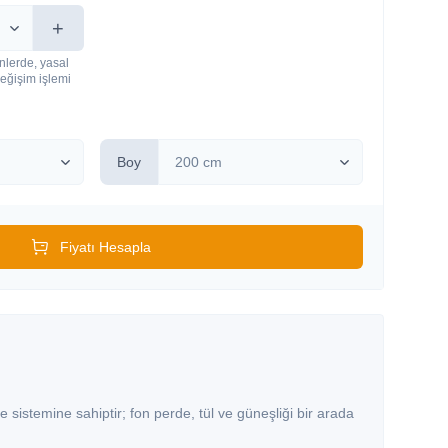
+
nlerde, yasal
eğişim işlemi
Boy
Fiyatı Hesapla
de sistemine sahiptir; fon perde, tül ve güneşliği bir arada