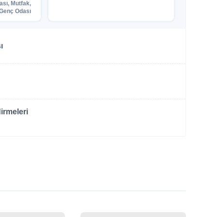
ası, Mutfak,
Genç Odası
ı
irmeleri