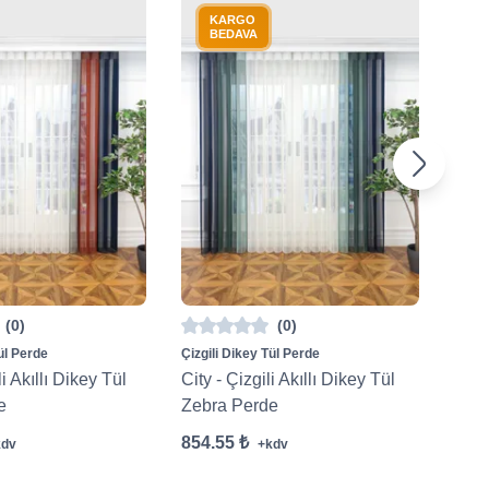
KARGO
BEDAVA
(0)
(0)
ül Perde
Çizgili Dikey Tül Perde
Çizgi
li Akıllı Dikey Tül
City - Çizgili Akıllı Dikey Tül
Napo
e
Zebra Perde
Zeb
854.55 ₺
854.
kdv
+kdv