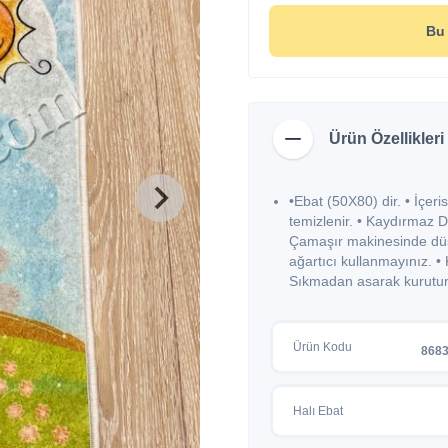
Bu 
Ürün Özellikleri
•Ebat (50X80) dir. • İçer
temizlenir. • Kaydırmaz De
Çamaşır makinesinde düşü
ağartıcı kullanmayınız. 
Sıkmadan asarak kurutun
Ürün Kodu
868
Halı Ebat