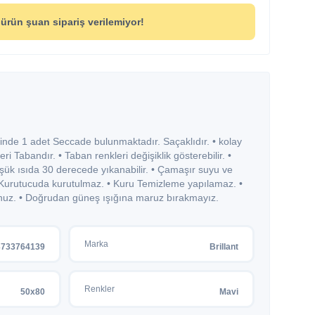
ürün şuan sipariş verilemiyor!
isinde 1 adet Seccade bulunmaktadır. Saçaklıdır. • kolay
ri Tabandır. • Taban renkleri değişiklik gösterebilir. •
k ısıda 30 derecede yıkanabilir. • Çamaşır suyu ve
• Kurutucuda kurutulmaz. • Kuru Temizleme yapılamaz. •
uz. • Doğrudan güneş ışığına maruz bırakmayız.
Marka
3733764139
Brillant
Renkler
50x80
Mavi