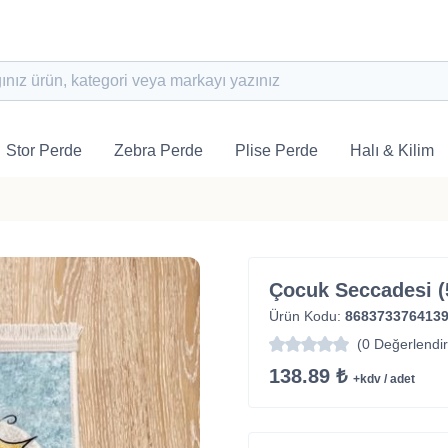
Stor Perde
Zebra Perde
Plise Perde
Halı & Kilim
Çocuk Seccadesi (
Ürün Kodu:
868373376413
(0 Değerlendi
138.89 ₺
+kdv / adet