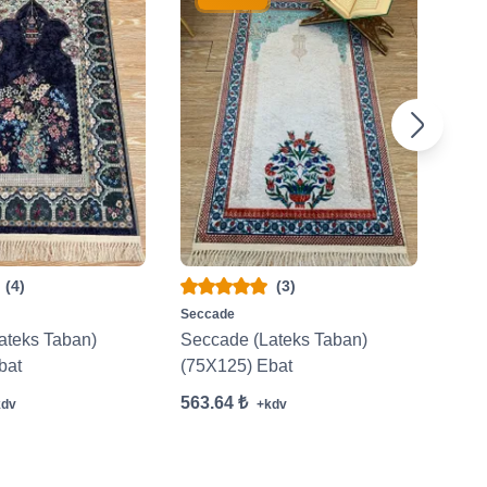
(4)
(3)
Seccade
Secc
ateks Taban)
Seccade (Lateks Taban)
Çoc
bat
(75X125) Ebat
Ebat
563.64 ₺
309.
kdv
+kdv