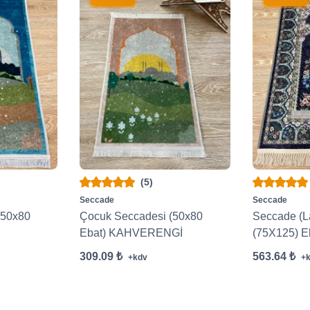
(5)
Seccade
Seccade
(50x80
Çocuk Seccadesi (50x80
Seccade (L
Ebat) KAHVERENGİ
(75X125) E
309.09 ₺
563.64 ₺
+kdv
+