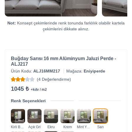
Not:
Konsept çekimlerinde renk tonunda farklılık olabilir kartela
çekimlerini dikkate alınız.
Buğday Sarısı 16 mm Alüminyum Jaluzi Perde -
ALJ217
Ürün Kodu:
ALJ16MM217
Mağaza:
Eniyiperde
(4 Değerlendirme)
1045 ₺
+kdv / m2
Renk Seçenekleri
Kirli Beyaz
Açık Gri
Ekru
Krem
Mint Yeşili
Sarı