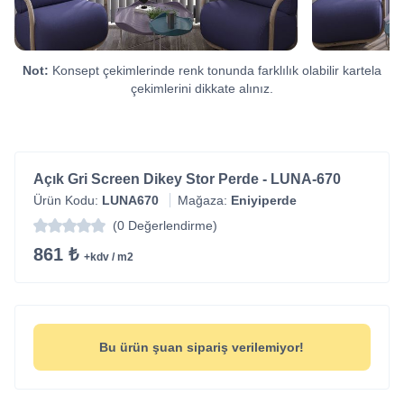
Not:
Konsept çekimlerinde renk tonunda farklılık olabilir kartela
çekimlerini dikkate alınız.
Açık Gri Screen Dikey Stor Perde - LUNA-670
Ürün Kodu:
LUNA670
Mağaza:
Eniyiperde
(0 Değerlendirme)
861 ₺
+kdv / m2
Bu ürün şuan sipariş verilemiyor!