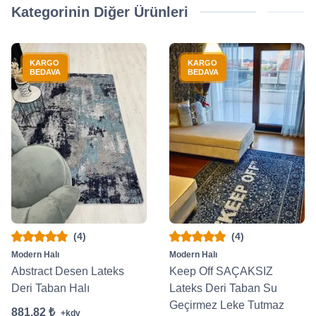
Kategorinin Diğer Ürünleri
KARGO
KARGO
BEDAVA
BEDAVA
(4)
(4)
Modern Halı
Modern Halı
Abstract Desen Lateks
Keep Off SAÇAKSIZ
Deri Taban Halı
Lateks Deri Taban Su
Geçirmez Leke Tutmaz
881.82 ₺
+kdv