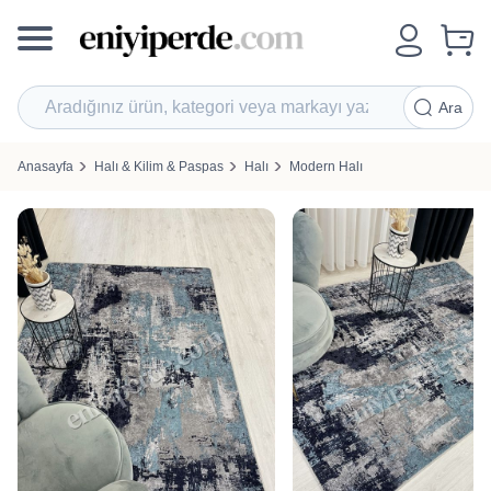
Ara
Anasayfa
Halı & Kilim & Paspas
Halı
Modern Halı